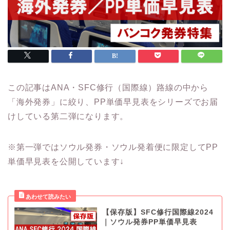
この記事はANA・SFC修行（国際線）路線の中から
「海外発券」に絞り、PP単価早見表をシリーズでお届
けしている第二弾になります。
※第一弾ではソウル発券・ソウル発着便に限定してPP
単価早見表を公開しています↓
【保存版】SFC修行国際線2024
｜ソウル発券PP単価早見表