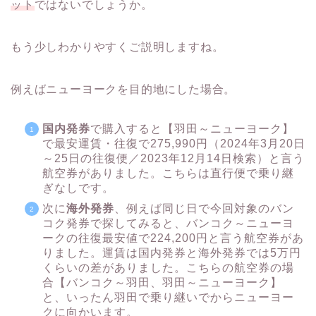
ット
ではないでしょうか。
もう少しわかりやすくご説明しますね。
例えばニューヨークを目的地にした場合。
国内発券
で購入すると【羽田～ニューヨーク】
で最安運賃・往復で275,990円（2024年3月20日
～25日の往復便／2023年12月14日検索）と言う
航空券がありました。こちらは直行便で乗り継
ぎなしです。
次に
海外発券
、例えば同じ日で今回対象のバン
コク発券で探してみると、バンコク～ニューヨ
ークの往復最安値で224,200円と言う航空券があ
りました。運賃は国内発券と海外発券では5万円
くらいの差がありました。こちらの航空券の場
合【バンコク～羽田、羽田～ニューヨーク】
と、いったん羽田で乗り継いでからニューヨー
クに向かいます。