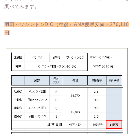
調べてみます。
羽田～ワシントンD,C（往復）ANA便最安値＝276,110
円