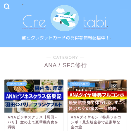
― CATEGORY ―
ANA / SFC修行
ANA / SFC修行
ANA / SFC修行
ANAビジネスクラス【羽田⇔
ANAダイヤモンド特典フルコ
パリ】 空の上で豪華機内食を
ンボ！最安航空券で超豪華な
満喫
空の旅