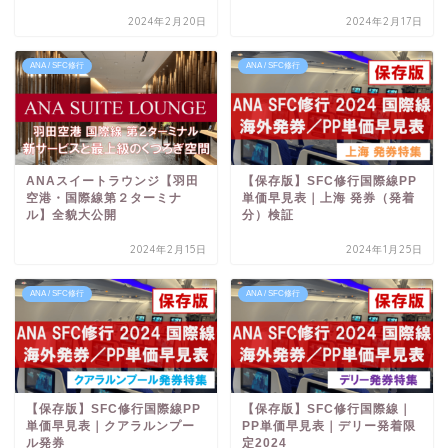
2024年2月20日
2024年2月17日
ANA / SFC修行
ANA / SFC修行
ANAスイートラウンジ【羽田
【保存版】SFC修行国際線PP
空港・国際線第２ターミナ
単価早見表｜上海 発券（発着
ル】全貌大公開
分）検証
2024年2月15日
2024年1月25日
ANA / SFC修行
ANA / SFC修行
【保存版】SFC修行国際線PP
【保存版】SFC修行国際線｜
単価早見表｜クアラルンプー
PP単価早見表｜デリー発着限
ル発券
定2024