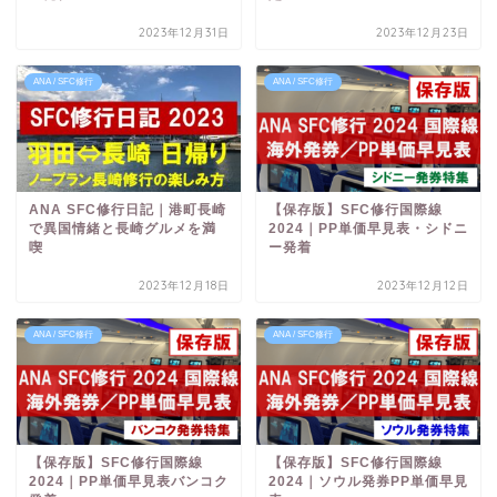
2023年12月31日
2023年12月23日
ANA / SFC修行
ANA / SFC修行
ANA SFC修行日記｜港町長崎
【保存版】SFC修行国際線
で異国情緒と長崎グルメを満
2024｜PP単価早見表・シドニ
喫
ー発着
2023年12月18日
2023年12月12日
ANA / SFC修行
ANA / SFC修行
【保存版】SFC修行国際線
【保存版】SFC修行国際線
2024｜PP単価早見表バンコク
2024｜ソウル発券PP単価早見