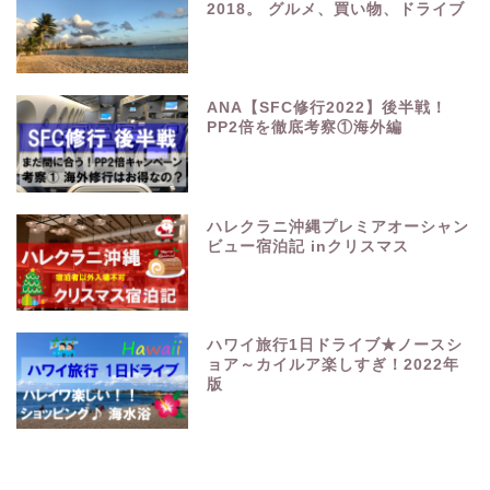
2018。 グルメ、買い物、ドライブ
ANA【SFC修行2022】後半戦！
PP2倍を徹底考察①海外編
ハレクラニ沖縄プレミアオーシャン
ビュー宿泊記 inクリスマス
ハワイ旅行1日ドライブ★ノースシ
ョア～カイルア楽しすぎ！2022年
版