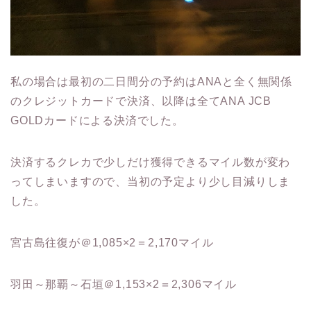
私の場合は最初の二日間分の予約はANAと全く無関係
のクレジットカードで決済、以降は全てANA JCB
GOLDカードによる決済でした。
決済するクレカで少しだけ獲得できるマイル数が変わ
ってしまいますので、当初の予定より少し目減りしま
した。
宮古島往復が＠1,085×2＝2,170マイル
羽田～那覇～石垣＠1,153×2＝2,306マイル